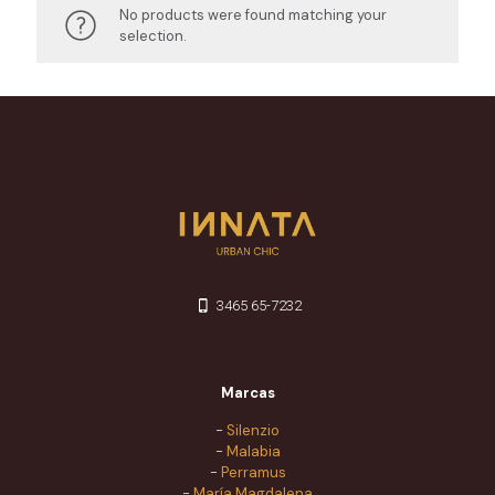
No products were found matching your
selection.
3465 65-7232
Marcas
-
Silenzio
-
Malabia
-
Perramus
-
María Magdalena