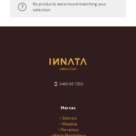
No products were found matching your
selection.
3465 65-7232
Marcas
-
Silenzio
-
Malabia
-
Perramus
-
María Magdalena